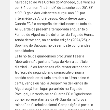
na receção ao Vila Cortês do Mondego, que venceu
por 3-1 com um “hat-trick” de Luisinho aos 25’, 88’
e 90’. O golo dos visitantes surgiu aos 83’ por
intermédio de André Jesus. Recorde-se que o
Guarda FC é o campeão distrital incontestado da
AF Guarda da presente temporada enquanto o
Fornos de Algodres é o detentor da Taça de Honra,
tendo derrotado, na anterior edição (2024/25), o
Sporting do Sabugal, no desempate por grandes
penalidades.
Esta noite, os guardenses procuram fazer a
“dobradinha” e juntar a Taça de Honra ao título
distrital. Já os fornenses vão tentar arrecadar o
troféu pelo segundo ano consecutivo, numa
partida onde está tudo em aberto. Uma coisa é
certa, vença ou não, a Desportiva de Fornos de
Algodres já tem lugar garantido na Taça de
Portugal, juntando-se ao Guarda FC e Figueirense
como representantes da AF Guarda na “prova
rainha” do futebol nacional. Competição à parte, a