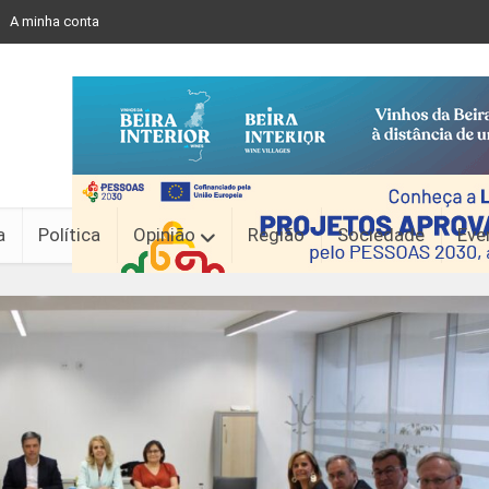
A minha conta
a
Política
Opinião
Região
Sociedade
Eve