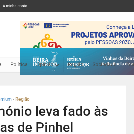
A minha conta
a
Política
Opinião
Região
Sociedade
Eve
emium
Região
•
mónio leva fado às
as de Pinhel