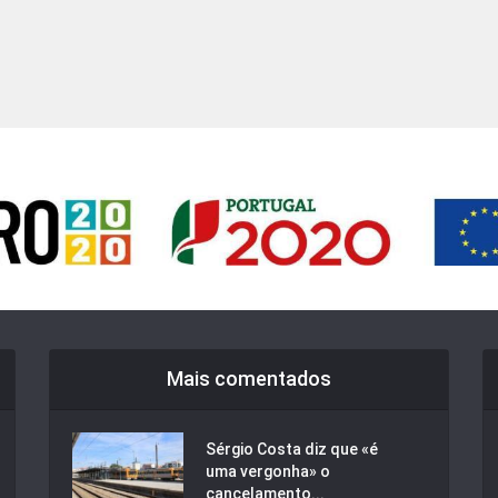
Mais comentados
Sérgio Costa diz que «é
uma vergonha» o
cancelamento...