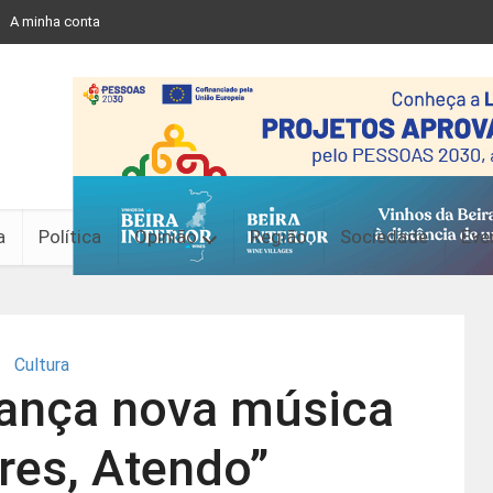
A minha conta
a
Política
Opinião
Região
Sociedade
Eve
Cultura
lança nova música
res, Atendo”