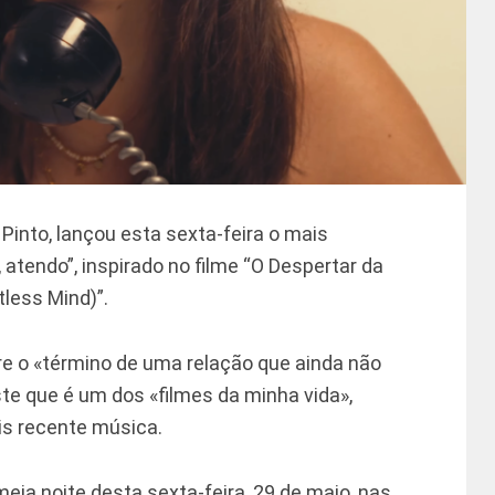
 Pinto, lançou esta sexta-feira o mais
 atendo”, inspirado no filme “O Despertar da
less Mind)”.
re o «término de uma relação que ainda não
este que é um dos «filmes da minha vida»,
is recente música.
 meia noite desta sexta-feira, 29 de maio, nas