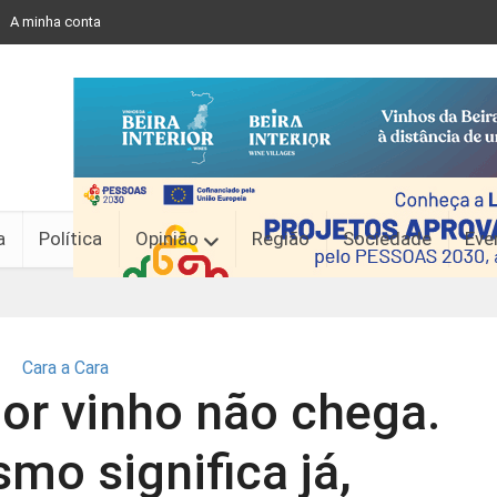
A minha conta
a
Política
Opinião
Região
Sociedade
Eve
Cara a Cara
or vinho não chega.
mo significa já,