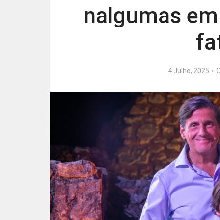
nalgumas emp
fa
4 Julho, 2025
C