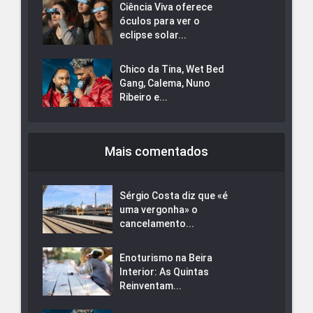
Ciência Viva oferece
óculos para ver o
eclipse solar...
Chico da Tina, Wet Bed
Gang, Calema, Nuno
Ribeiro e...
Mais comentados
Sérgio Costa diz que «é
uma vergonha» o
cancelamento...
Enoturismo na Beira
Interior: As Quintas
Reinventam...