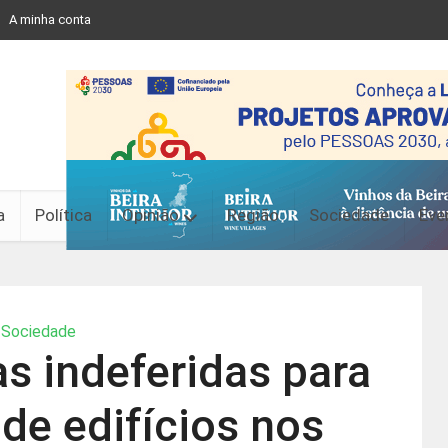
A minha conta
a
Política
Opinião
Região
Sociedade
Eve
Sociedade
s indeferidas para
 de edifícios nos