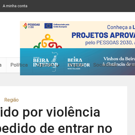
A minha conta
a
Política
Opinião
Região
Sociedade
Eve
Região
ido por violência
edido de entrar no