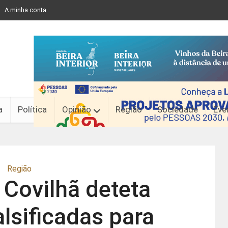
A minha conta
a
Política
Opinião
Região
Sociedade
Eve
Região
Covilhã deteta
alsificadas para