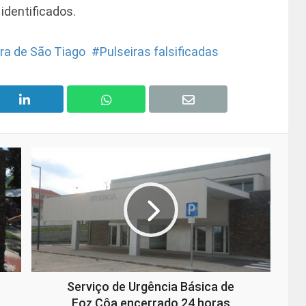
identificados.
ira de São Tiago
Pulseiras falsificadas
Serviço de Urgência Básica de
Foz Côa encerrado 24 horas