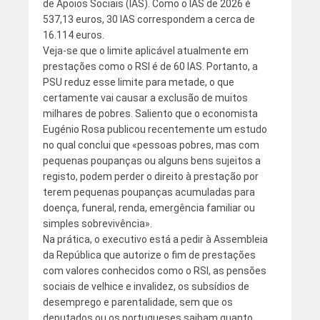
de Apoios Sociais (IAS). Como o IAS de 2026 é
537,13 euros, 30 IAS correspondem a cerca de
16.114 euros.
Veja-se que o limite aplicável atualmente em
prestações como o RSI é de 60 IAS. Portanto, a
PSU reduz esse limite para metade, o que
certamente vai causar a exclusão de muitos
milhares de pobres. Saliento que o economista
Eugénio Rosa publicou recentemente um estudo
no qual conclui que «pessoas pobres, mas com
pequenas poupanças ou alguns bens sujeitos a
registo, podem perder o direito à prestação por
terem pequenas poupanças acumuladas para
doença, funeral, renda, emergência familiar ou
simples sobrevivência».
Na prática, o executivo está a pedir à Assembleia
da República que autorize o fim de prestações
com valores conhecidos como o RSI, as pensões
sociais de velhice e invalidez, os subsídios de
desemprego e parentalidade, sem que os
deputados ou os portugueses saibam quanto