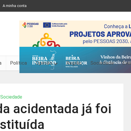
A minha conta
a
Política
Opinião
Região
Sociedade
Eve
Sociedade
 acidentada já foi
stituída