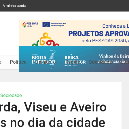
A minha conta
a
Política
Opinião
Região
Sociedade
Eve
Sociedade
da, Viseu e Aveiro
 no dia da cidade