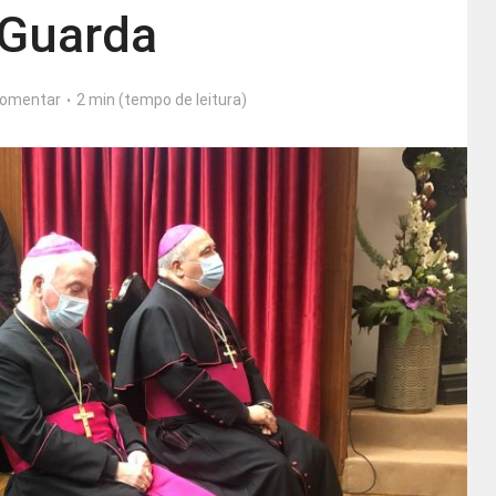
 Guarda
omentar
2 min (tempo de leitura)