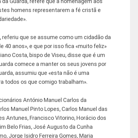
a da Guarda, refere que a homenagem aos
stes homens representarem a fé cristã e
dariedade».
ro, referiu que se assume como um cidadão da
e 40 anos», e que por isso fica «muito feliz»
ano Costa, bispo de Viseu, disse que é um
Guarda comece a manter os seus jovens por
 Guarda, assumiu que «esta não é uma
 todos os que comigo trabalham».
ionários António Manuel Carlos da
arlos Manuel Pinto Lopes, Carlos Manuel das
s Antunes, Francisco Vitorino, Horácio dos
im Belo Frias, José Augusto da Cunha
o, Jorge Isidro Ferreira Gomes, Maria