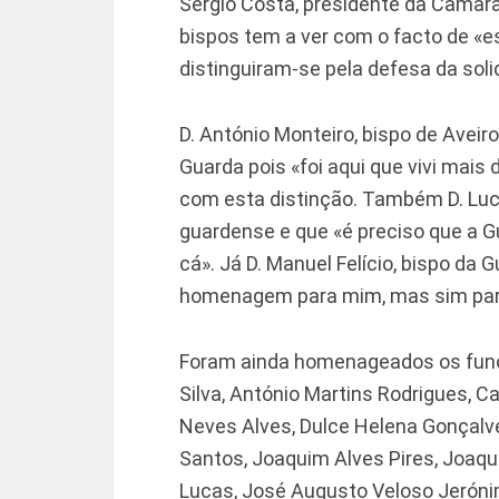
Sérgio Costa, presidente da Câmar
bispos tem a ver com o facto de «e
distinguiram-se pela defesa da soli
D. António Monteiro, bispo de Avei
Guarda pois «foi aqui que vivi mais d
com esta distinção. Também D. Luci
guardense e que «é preciso que a 
cá». Já D. Manuel Felício, bispo da
homenagem para mim, mas sim para
Foram ainda homenageados os func
Silva, António Martins Rodrigues, C
Neves Alves, Dulce Helena Gonçalve
Santos, Joaquim Alves Pires, Joaqu
Lucas, José Augusto Veloso Jerónim