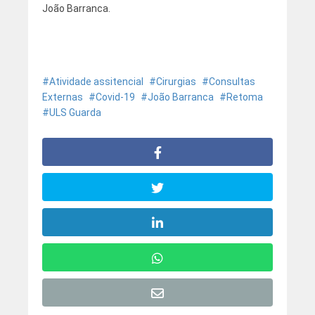
João Barranca.
Atividade assitencial
Cirurgias
Consultas
Externas
Covid-19
João Barranca
Retoma
ULS Guarda