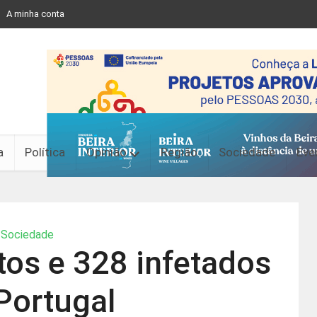
A minha conta
a
Política
Opinião
Região
Sociedade
Eve
Sociedade
os e 328 infetados
Portugal