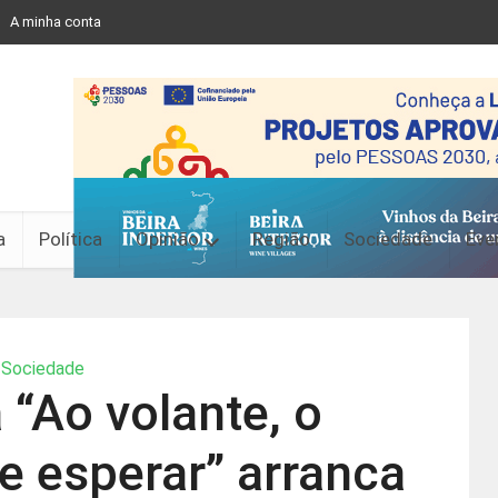
A minha conta
a
Política
Opinião
Região
Sociedade
Eve
Sociedade
“Ao volante, o
e esperar” arranca