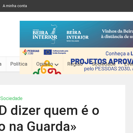
A minha conta
a
Política
Opinião
Região
Sociedade
Eve
Sociedade
D dizer quem é o
o na Guarda»