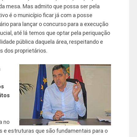
a mesa. Mas admito que possa ser pela
ivo é o município ficar já com a posse
ário para lançar o concurso para a execução
cial, até lá temos que optar pela periquação
ilidade pública daquela área, respeitando e
s dos proprietários.
m
os
itos
a no
os e estruturas que são fundamentais para o