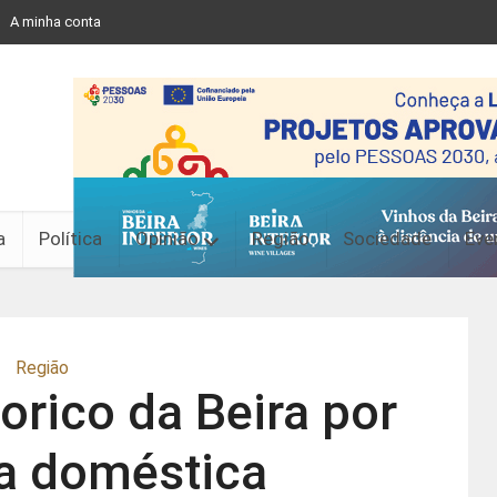
A minha conta
a
Política
Opinião
Região
Sociedade
Eve
Região
orico da Beira por
ia doméstica