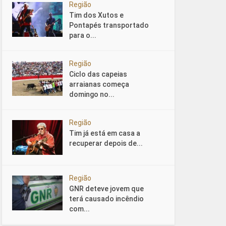
Região
Tim dos Xutos e
Pontapés transportado
para o...
Região
Ciclo das capeias
arraianas começa
domingo no...
Região
Tim já está em casa a
recuperar depois de...
Região
GNR deteve jovem que
terá causado incêndio
com...