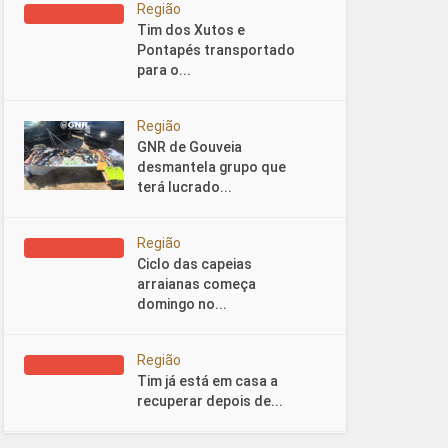
Região
Tim dos Xutos e
Pontapés transportado
para o...
Região
GNR de Gouveia
desmantela grupo que
terá lucrado...
Região
Ciclo das capeias
arraianas começa
domingo no...
Região
Tim já está em casa a
recuperar depois de...