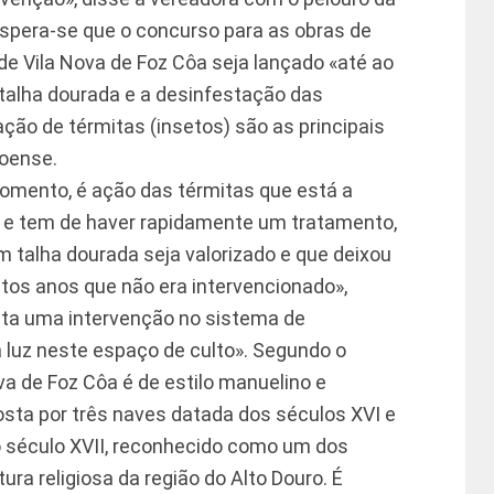
 espera-se que o concurso para as obras de
 de Vila Nova de Foz Côa seja lançado «até ao
 talha dourada e a desinfestação das
ção de térmitas (insetos) são as principais
coense.
omento, é ação das térmitas que está a
 e tem de haver rapidamente um tratamento,
em talha dourada seja valorizado e que deixou
itos anos que não era intervencionado»,
ista uma intervenção no sistema de
ca luz neste espaço de culto». Segundo o
ova de Foz Côa é de estilo manuelino e
osta por três naves datada dos séculos XVI e
o século XVII, reconhecido como um dos
ra religiosa da região do Alto Douro. É