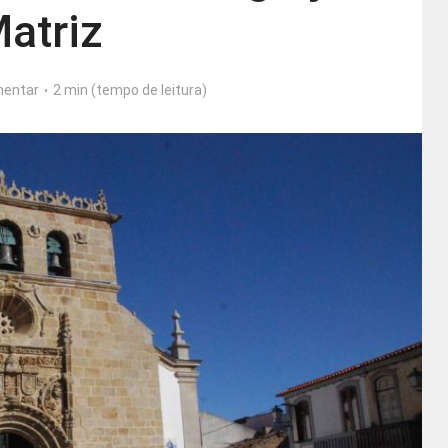
atriz
entar
2 min (tempo de leitura)