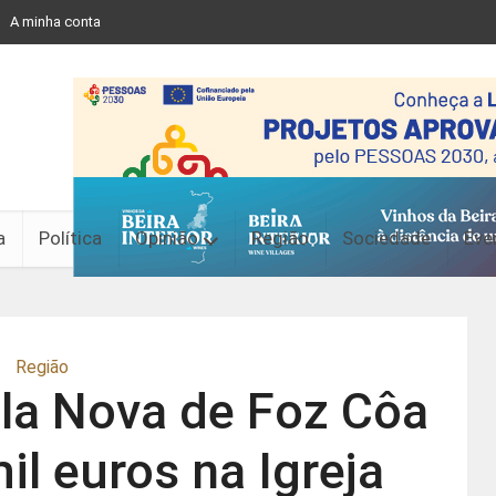
A minha conta
a
Política
Opinião
Região
Sociedade
Eve
Região
ila Nova de Foz Côa
il euros na Igreja