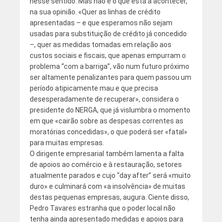
nesse sentido. Mas não é o que está a acontecer,
na sua opinião. «Quer as linhas de crédito
apresentadas – e que esperamos não sejam
usadas para substituição de crédito já concedido
–, quer as medidas tomadas em relação aos
custos sociais e fiscais, que apenas empurram o
problema “com a barriga”, vão num futuro próximo
ser altamente penalizantes para quem passou um
período atipicamente mau e que precisa
desesperadamente de recuperar», considera o
presidente do NERGA, que já vislumbra o momento
em que «cairão sobre as despesas correntes as
moratórias concedidas», o que poderá ser «fatal»
para muitas empresas.
O dirigente empresarial também lamenta a falta
de apoios ao comércio e à restauração, setores
atualmente parados e cujo “day after” será «muito
duro» e culminará com «a insolvência» de muitas
destas pequenas empresas, augura. Ciente disso,
Pedro Tavares estranha que o poder local não
tenha ainda apresentado medidas e apoios para