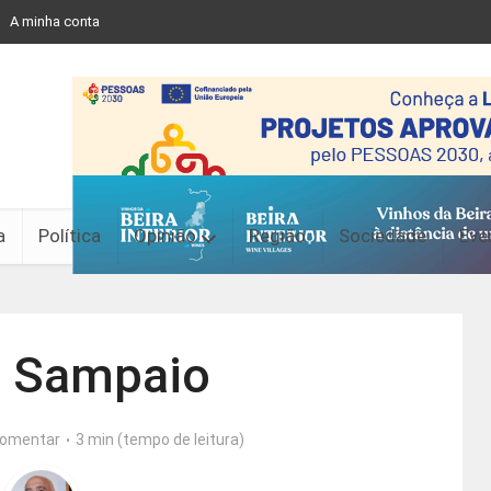
A minha conta
a
Política
Opinião
Região
Sociedade
Eve
e Sampaio
omentar
3 min (tempo de leitura)