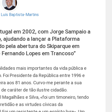
r
Luís Baptista-Martins
ortugal em 2002, com Jorge Sampaio a
o, ajudando a lançar a Plataforma
do pela abertura do Skiparque em
 Fernando Lopes em Trancoso”
idades mais importantes da vida pública e
. Foi Presidente da República entre 1996 e
ira aos 81 anos. Curvo-me perante a sua
de caráter de tão ilustre cidadão.
Magalhães e Silva, «foi um timoneiro, tendo
retidão e as virtudes cívicas da
 Foi um resistente e um espírito livre». Um