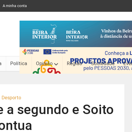
A minha conta
a
Política
Opinião
Região
Sociedade
Eve
Desporto
 a segundo e Soito
ontua