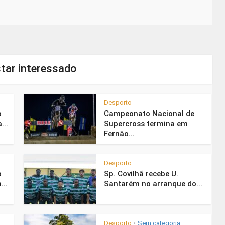
tar interessado
Desporto
o
Campeonato Nacional de
...
Supercross termina em
Fernão...
Desporto
o
Sp. Covilhã recebe U.
...
Santarém no arranque do...
Desporto
Sem categoria
•