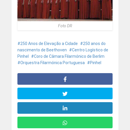
Foto DR
250 Anos de Elevação a Cidade
250 anos do
nascimento de Beethoven
Centro Logístico de
Pinhel
Coro de Câmara Filarmónico de Berlim
Orquestra Filarmónica Portuguesa
Pinhel