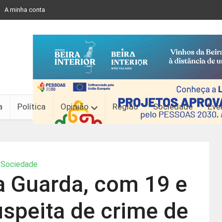
A minha conta
a
Política
Opinião
Região
Sociedade
Eve
Sociedade
a Guarda, com 19 e
uspeita de crime de