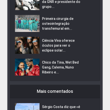
da GNR e presidente do
grupo...
Primeira cirurgia de
osteointegração
transfemural em...
Ciência Viva oferece
óculos para ver o
eclipse solar...
Chico da Tina, Wet Bed
Gang, Calema, Nuno
Ribeiro e...
Mais comentados
Sérgio Costa diz que «é