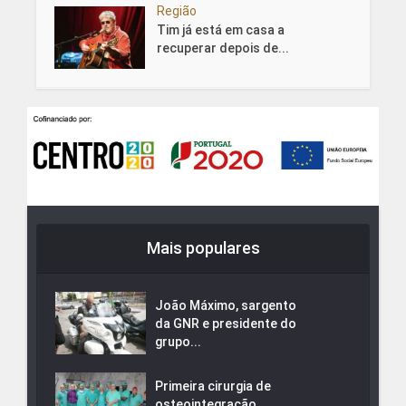
Região
Tim já está em casa a
recuperar depois de...
Mais populares
João Máximo, sargento
da GNR e presidente do
grupo...
Primeira cirurgia de
osteointegração