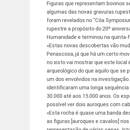
Figuras que representam bovinos 
algumas das novas gravuras rupest
foram revelados no “Côa Symposium”
rupestre a propósito do 20º aniver
Humanidade e terminou na quinta-fe
«Estas novas descobertas vão mudar
Penascosa, já que há um certo mov
no xisto vai mostrar que este loca
arqueológico do que aquilo que se p
um dos envolvidos na investigação
identificaram uma longa sequência
30.000 até aos 15.000 anos. Os es
possível ver dois auroques com ca
«Esta rocha é quase uma banda de
as figuras [auroques e cavalos] nos
representação de várias cenas. Isto,