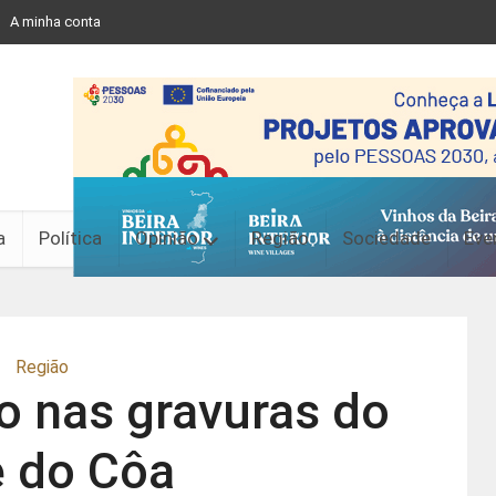
A minha conta
a
Política
Opinião
Região
Sociedade
Eve
Região
 nas gravuras do
e do Côa