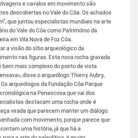
selvagens e cavalos em movimento são
res descobertas no Vale do Côa. Os achados
, que juntou especialistas mundiais na arte
sário do Vale do Côa como Património da
ira em Vila Nova de Foz Côa.
 a visão do sítio arqueológico da
imento nas figuras. Esta nova rocha gravada
l é bem mais complexo do ponto de vista
ensava», disse o arqueólogo Thierry Aubry,
. Os arqueólogos da Fundação Côa Parque
 cronológica na Penascosa que vai dos
pecialistas destacam uma rocha onde é
beça virada que parecem manter um diálogo.
senhada com movimento, porque parece que
 contam uma história, já que há a
 para a arte do paleolítico, é muito