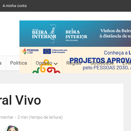
A minha conta
a
Política
Opinião
Região
Sociedade
Eve
al Vivo
mentar
2 min (tempo de leitura)