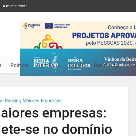
A minha conta
a
Política
Opinião
Região
Sociedade
Eve
al Ranking Maiores Empresas
aiores empresas:
ete-se no domínio