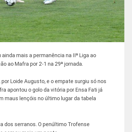
ainda mais a permanência na IIª Liga ao
ção ao Mafra por 2-1 na 29ª jornada.
, por Loide Augusto, e o empate surgiu só nos
a apontou o golo da vitória por Ensa Fati já
m maus lençóis no último lugar da tabela
iva dos serranos. O penúltimo Trofense