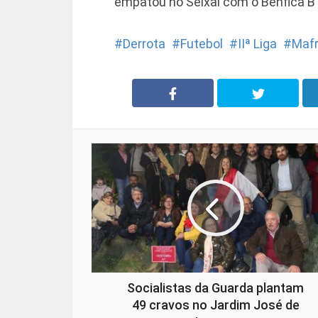
empatou no Seixal com o Benfica B
Derrota
Futebol
IIª Liga
Maf
Socialistas da Guarda plantam
49 cravos no Jardim José de