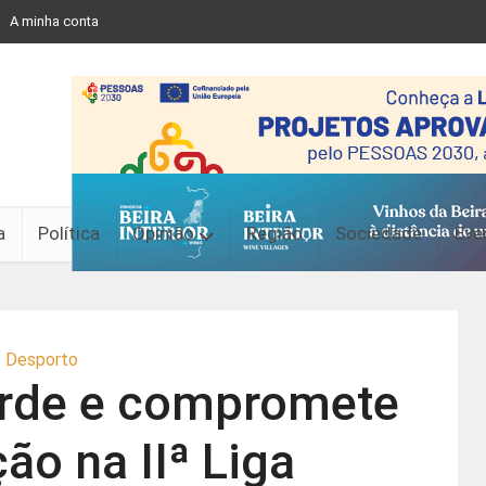
A minha conta
a
Política
Opinião
Região
Sociedade
Eve
Desporto
erde e compromete
o na IIª Liga