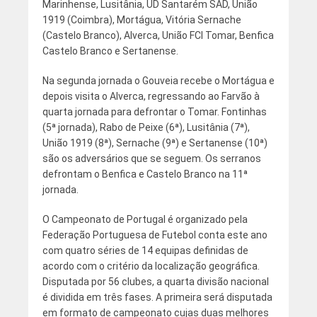
Marinhense, Lusitânia, UD Santarém SAD, União
1919 (Coimbra), Mortágua, Vitória Sernache
(Castelo Branco), Alverca, União FCI Tomar, Benfica
Castelo Branco e Sertanense.
Na segunda jornada o Gouveia recebe o Mortágua e
depois visita o Alverca, regressando ao Farvão à
quarta jornada para defrontar o Tomar. Fontinhas
(5ª jornada), Rabo de Peixe (6ª), Lusitânia (7ª),
União 1919 (8ª), Sernache (9ª) e Sertanense (10ª)
são os adversários que se seguem. Os serranos
defrontam o Benfica e Castelo Branco na 11ª
jornada.
O Campeonato de Portugal é organizado pela
Federação Portuguesa de Futebol conta este ano
com quatro séries de 14 equipas definidas de
acordo com o critério da localização geográfica.
Disputada por 56 clubes, a quarta divisão nacional
é dividida em três fases. A primeira será disputada
em formato de campeonato cujas duas melhores