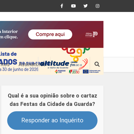
ntos
Assinaturas
Qual é a sua opinião sobre o cartaz
das Festas da Cidade da Guarda?
Responder ao Inquérito