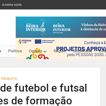
A minha conta
a
Política
Opinião
Região
Sociedade
Eve
Desporto
e futebol e futsal
es de formação