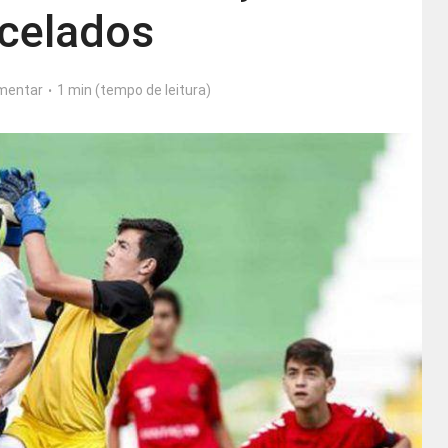
celados
mentar
1 min (tempo de leitura)