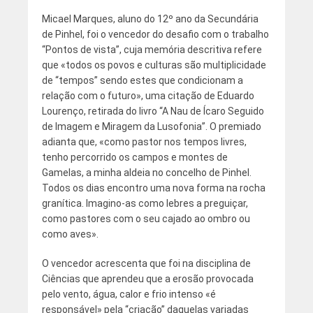
Micael Marques, aluno do 12º ano da Secundária
de Pinhel, foi o vencedor do desafio com o trabalho
“Pontos de vista”, cuja memória descritiva refere
que «todos os povos e culturas são multiplicidade
de “tempos” sendo estes que condicionam a
relação com o futuro», uma citação de Eduardo
Lourenço, retirada do livro “A Nau de Ícaro Seguido
de Imagem e Miragem da Lusofonia”. O premiado
adianta que, «como pastor nos tempos livres,
tenho percorrido os campos e montes de
Gamelas, a minha aldeia no concelho de Pinhel.
Todos os dias encontro uma nova forma na rocha
granítica. Imagino-as como lebres a preguiçar,
como pastores com o seu cajado ao ombro ou
como aves».
O vencedor acrescenta que foi na disciplina de
Ciências que aprendeu que a erosão provocada
pelo vento, água, calor e frio intenso «é
responsável» pela “criação” daquelas variadas