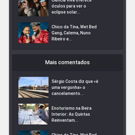
óculos para ver o
eclipse solar...
Chico da Tina, Wet Bed
Gang, Calema, Nuno
Ribeiro e...
Mais comentados
Sérgio Costa diz que «é
uma vergonha» o
cancelamento...
Enoturismo na Beira
Interior: As Quintas
Reinventam...
Chico da Tina, Wet Bed