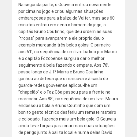
Na segunda parte, o Gouveia entrou novamente
por cima no jogo e criou algumas situações
embaraçosas para a baliza de Valter, mas aos 60
minutos entrou em cena o homem do jogo, o
capitão Bruno Coutinho, que deu ordem às suas
“tropas” para avançarem e ele próprio deu o
exemplo marcando três belos golos. O primeiro
aos 61’, na sequência de um livre batido por Mauro
e o capitão Fozcoense surgiu a dar o melhor
seguimento à bola fazendo o empate. Aos 76’,
passe longo de J. P. Marra e Bruno Coutinho
ganhou ao defesa que o marcava e à saída do
guarda-redes gouveense aplicou-lhe um
”chapelão” e o Foz Côa passou para a frente no
marcador. Aos 88’, na sequência de um livre, Mauro
endossou a bola a Bruno Coutinho que com um
bonito gesto técnico desferiu um remate rasteiro
e colocado, fazendo mais um belo golo. O Gouveia
ainda teve forças para criar mais duas situações
de perigo junto à baliza local e numa delas David