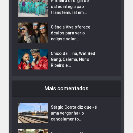
Primeira cirurgia de
osteointegração
transfemural em...
Ciência Viva oferece
óculos para ver o
eclipse solar...
Chico da Tina, Wet Bed
Gang, Calema, Nuno
Ribeiro e...
Mais comentados
Sérgio Costa diz que «é
uma vergonha» o
cancelamento...