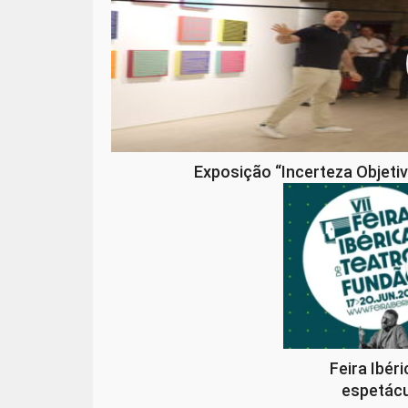
Exposição “Incerteza Objeti
Feira Ibér
espetácu