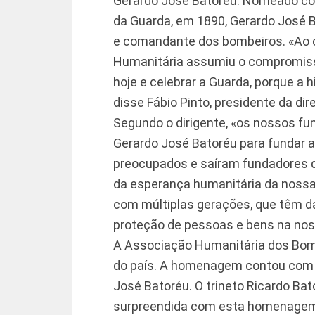
Gerardo José Batoréu. Nomeado comis
da Guarda, em 1890, Gerardo José B
e comandante dos bombeiros. «Ao 
Humanitária assumiu o compromisso 
hoje e celebrar a Guarda, porque a h
disse Fábio Pinto, presidente da di
Segundo o dirigente, «os nossos f
Gerardo José Batoréu para fundar 
preocupados e saíram fundadores 
da esperança humanitária da nossa
com múltiplas gerações, que têm da
proteção de pessoas e bens na noss
A Associação Humanitária dos Bomb
do país. A homenagem contou com 
José Batoréu. O trineto Ricardo Bat
surpreendida com esta homenagem. 