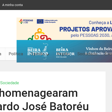
A minha conta
a
Política
Opinião
Região
Sociedade
Eve
Sociedade
 homenagearam
ardo José Batoréu