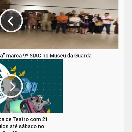
va” marca 9º SIAC no Museu da Guarda
ica de Teatro com 21
los até sábado no