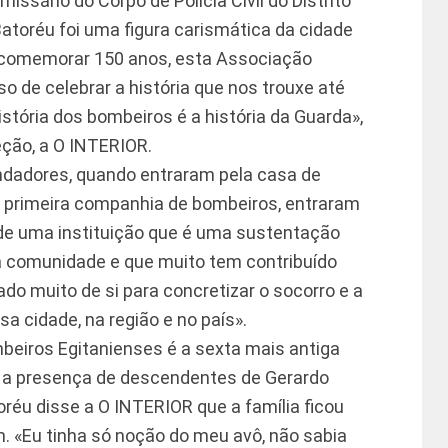
sário do Corpo de Polícia Civil do Distrito
atoréu foi uma figura carismática da cidade
comemorar 150 anos, esta Associação
de celebrar a história que nos trouxe até
istória dos bombeiros é a história da Guarda»,
reção, a O INTERIOR.
undadores, quando entraram pela casa de
a primeira companhia de bombeiros, entraram
de uma instituição que é uma sustentação
 comunidade e que muito tem contribuído
do muito de si para concretizar o socorro e a
a cidade, na região e no país».
eiros Egitanienses é a sexta mais antiga
a presença de descendentes de Gerardo
oréu disse a O INTERIOR que a família ficou
«Eu tinha só noção do meu avô, não sabia