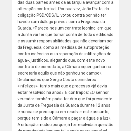
das duas partes antes da autarquia avançar com a
alteração contratual. Por sua vez, João Prata, da
coligação PSD/CDS/IL, votou contra por não ter
havido «um diálogo prévio» com a Freguesia da
Guarda. «Parece-nos um contrato leonino, em que
a Junta vai ter que tomar conta de todo o edificado
e assumir responsabilidades que não deveriam ser
da Freguesia, como as medidas de autoproteção
contra incêndios ou a reparação de infiltrações de
água», justificou, alegando que, com este novo
contrato de comodato, a Câmara «quer ganhar na
secretaria aquilo que não ganhou no campo».
Declarações que Sérgio Costa considerou
«infelizes», tanto mais que o processo «já devia
estar resolvido há anos». E contrapôs: «O senhor
vereador também podia ter dito que foi presidente
da Junta de Freguesia da Guarda durante 12 anos
e nunca se preocupou em resolver este assunto,
porque tem sido a Câmara a pagar a água e a luz».
A situação mudou porque já foi resolvida a questão