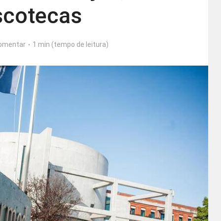
scotecas
omentar
1 min (tempo de leitura)