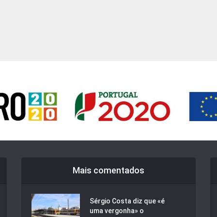
Mais comentados
Sérgio Costa diz que «é
uma vergonha» o