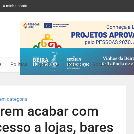
A minha conta
a
Política
Opinião
Região
Sociedade
Eve
em categoria
erem acabar com
esso a lojas, bares