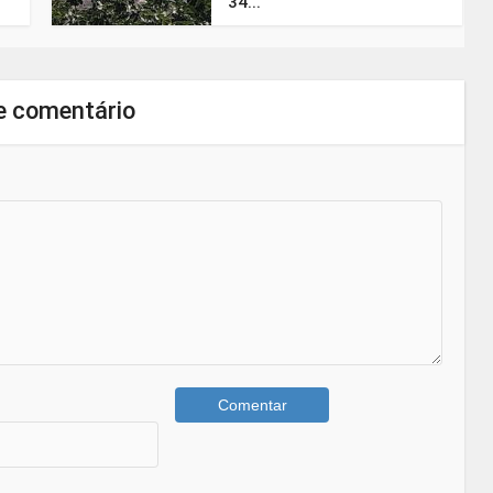
34...
e comentário