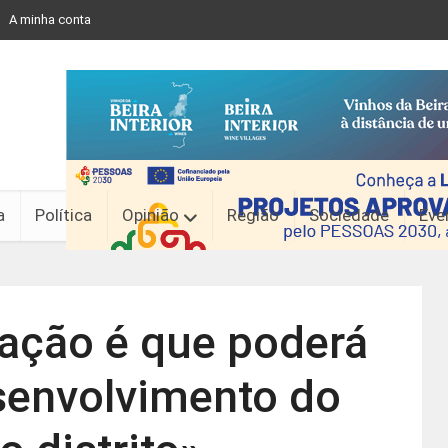
A minha conta
a
Política
Opinião
Região
Sociedade
Eve
ação é que poderá
senvolvimento do