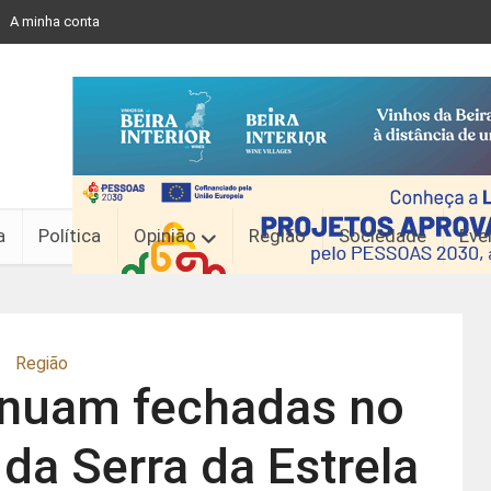
A minha conta
a
Política
Opinião
Região
Sociedade
Eve
Região
inuam fechadas no
da Serra da Estrela