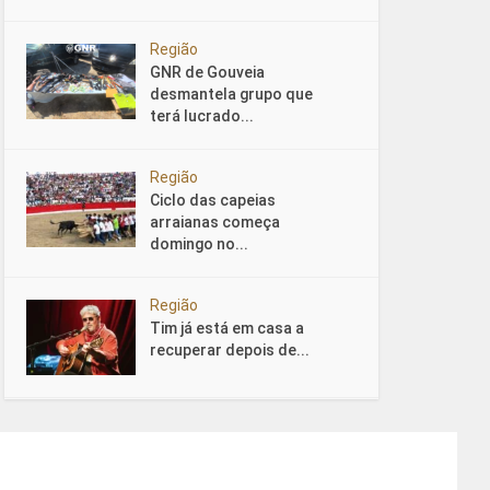
Região
GNR de Gouveia
desmantela grupo que
terá lucrado...
Região
Ciclo das capeias
arraianas começa
domingo no...
Região
Tim já está em casa a
recuperar depois de...