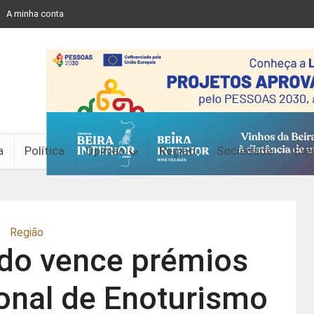
A minha conta
a
Política
Opinião
Região
Sociedade
Eve
Região
do vence prémios
ional de Enoturismo