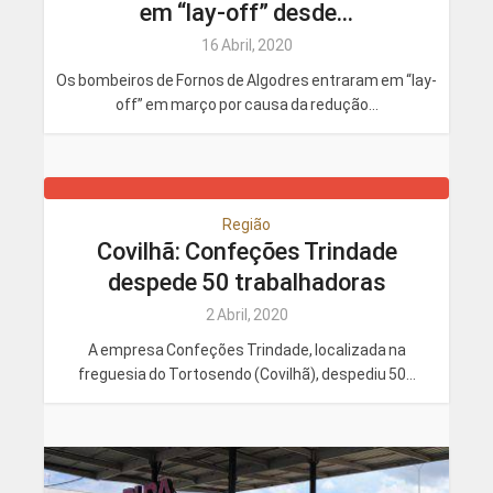
em “lay-off” desde...
16 Abril, 2020
Os bombeiros de Fornos de Algodres entraram em “lay-
off” em março por causa da redução...
Região
Covilhã: Confeções Trindade
despede 50 trabalhadoras
2 Abril, 2020
A empresa Confeções Trindade, localizada na
freguesia do Tortosendo (Covilhã), despediu 50...