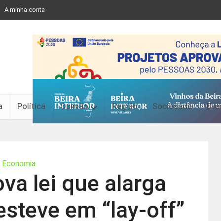
A minha conta
a
Política
Opinião
Região
Sociedade
Eve
Economia
va lei que alarga
steve em “lay-off”