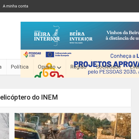
A minha conta
a
Política
Opinião
Região
Sociedade
Eve
Helicóptero do INEM