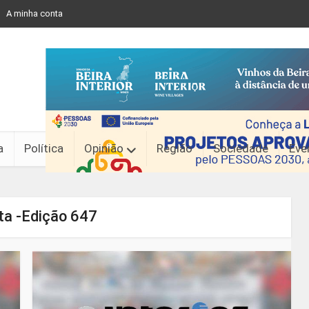
A minha conta
a
Política
Opinião
Região
Sociedade
Eve
ta -Edição 647