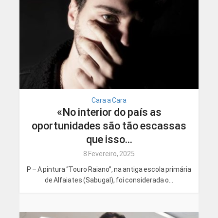
Cara a Cara
«No interior do país as
oportunidades são tão escassas
que isso...
8 Fevereiro, 2025
P – A pintura “Touro Raiano”, na antiga escola primária
de Alfaiates (Sabugal), foi considerada o...