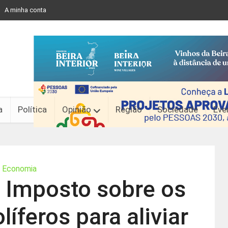
A minha conta
a
Política
Opinião
Região
Sociedade
Eve
Economia
 Imposto sobre os
íferos para aliviar