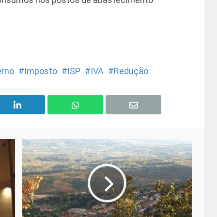
erno
Imposto
ISP
IVA
Redução