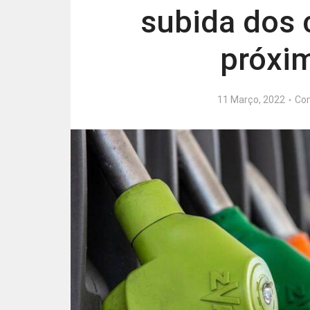
subida dos 
próxi
11 Março, 2022
Co