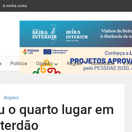
A minha conta
a
Política
Opinião
Região
Sociedade
Eve
Arquivo
u o quarto lugar em
terdão