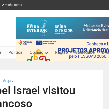
A minha conta
a
Política
Opinião
Região
Sociedade
Eve
Arquivo
l Israel visitou
ancoso