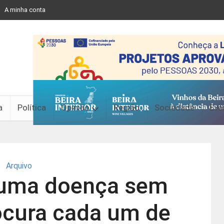
A minha conta
a
Política
Opinião
Região
Sociedade
Eve
Arquivo
 uma doença sem
ocura cada um de